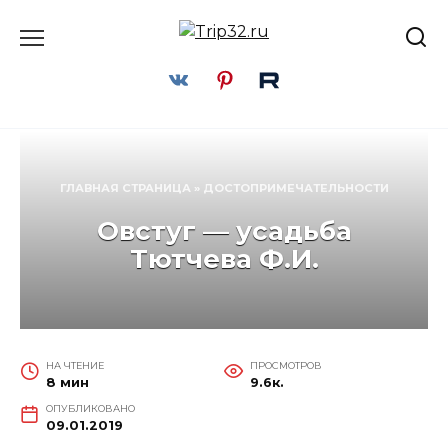
Перейти
к
содержанию
ГЛАВНАЯ СТРАНИЦА
»
ДОСТОПРИМЕЧАТЕЛЬНОСТИ
Овстуг — усадьба
Тютчева Ф.И.
НА ЧТЕНИЕ
ПРОСМОТРОВ
8 мин
9.6к.
ОПУБЛИКОВАНО
09.01.2019